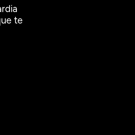
rdia
que te